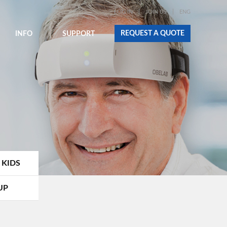
LOG IN
JOIN US
ENG
REQUEST A QUOTE
INFO
SUPPORT
 KIDS
UP