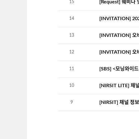
[Request] 웨
15
[INVITATION] 2
14
[INVITATION]
13
[INVITATION]
12
[SBS] <모닝와이드
11
[NIRSIT LITE] 
10
[NIRSIT] 채널 정
9