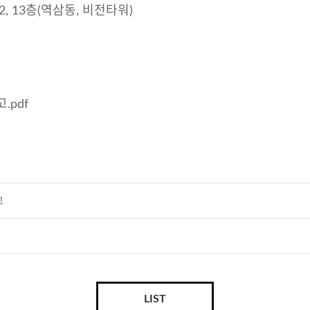
, 13층(역삼동, 비전타워)
pdf
고
LIST